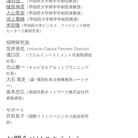
淺羽茂
（早稲田大学商学学術院教授）
樋原伸彦
（早稲田大学商学学術院准教授）
入山章
栄
（早稲田大学商学学術院准教授）
池上重輔
（
早稲田大学商学学術院教授）
米田隆
（早稲田大学ビジネス・ファイナンス研究
センター上級研究員）
招聘研究員
窪井達也
（Infusion Capital Partners Director)
瀧口匡
（ウエルインベストメント代表取締役
社長）
北山雅一
（キャピタルアセットプランニング
社長）
大石 篤史（
森･濱田松本法律事務所パートナ
ー）
坂本忠弘
（地域共創ネットワーク株式会社代
表取締役）
サポート
芹田具子
（国際ファミリービジネス総合研究
所）