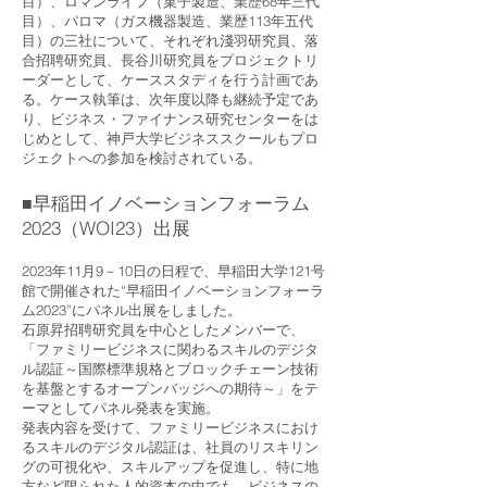
目）、ロマンライフ（菓子製造、業歴68年三代
目）、パロマ（ガス機器製造、業歴113年五代
目）の三社について、それぞれ淺羽研究員、落
合招聘研究員、長谷川研究員をプロジェクトリ
ーダーとして、ケーススタディを行う計画であ
る。ケース執筆は、次年度以降も継続予定であ
り、ビジネス・ファイナンス研究センターをは
じめとして、神戸大学ビジネススクールもプロ
ジェクトへの参加を検討されている。
早稲田イノベーションフォーラム
■
2023（WOI23）出展
2023年11月9－10日の日程で、早稲田大学121号
館で開催された“早稲田イノベーションフォーラ
ム2023”にパネル出展をしました。
石原昇招聘研究員を中心としたメンバーで、
「ファミリービジネスに関わるスキルのデジタ
ル認証～国際標準規格とブロックチェーン技術
を基盤とするオープンバッジへの期待～」をテ
ーマとしてパネル発表を実施。
発表内容を受けて、ファミリービジネスにおけ
るスキルのデジタル認証は、社員のリスキリン
グの可視化や、スキルアップを促進し、特に地
方など限られた人的資本の中でも、ビジネスの