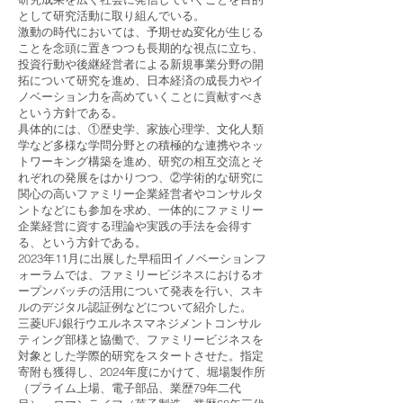
として研究活動に取り組んでいる。
激動の時代においては、予期せぬ変化が生じる
ことを念頭に置きつつも長期的な視点に立ち、
投資行動や後継経営者による新規事業分野の開
拓について研究を進め、日本経済の成長力やイ
ノベーション力を高めていくことに貢献すべき
という方針である。
具体的には、①歴史学、家族心理学、文化人類
学など多様な学問分野との積極的な連携やネッ
トワーキング構築を進め、研究の相互交流とそ
れぞれの発展をはかりつつ、②学術的な研究に
関心の高いファミリー企業経営者やコンサルタ
ントなどにも参加を求め、一体的にファミリー
企業経営に資する理論や実践の手法を会得す
る、という方針である。
2023年11月に出展した早稲田イノベーションフ
ォーラムでは、ファミリービジネスにおけるオ
ープンバッチの活用について発表を行い、スキ
ルのデジタル認証例などについて紹介した。
三菱UFJ銀行ウエルネスマネジメントコンサル
ティング部様と協働で、ファミリービジネスを
対象とした学際的研究をスタートさせた。指定
寄附も獲得し、2024年度にかけて、堀場製作所
（プライム上場、電子部品、業歴79年二代