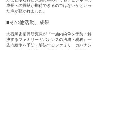
成長への貢献が期待できるのではないかといっ
た声が聴かれました。
■その他活動、成果
大石篤史招聘研究員が『一族内紛争を予防・解
決するファミリーガバナンスの法務・税務』一
族内紛争を予防・解決するファミリーガバナン
スの法務・税務 | 中央経済社ビジネス専門書オ
ンライン (biz-book.jp)（中央経済社、
2023.2.28）を上梓しました。